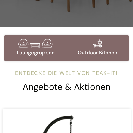
Essgruppen
Sessel und Bänke
ENTDECKE DIE WELT VON
TEAK-IT
!
Angebote & Aktionen