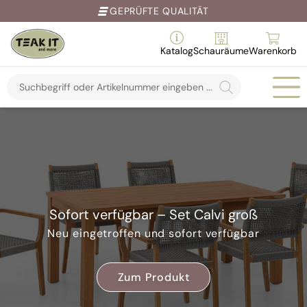
GÜNSTIGER PREIS
Katalog
Schauräume
Warenkorb
Products
search
Springe
zum
Inhalt
Sofort verfügbar – Set Calvi groß
Im Sh
Neu eingetroffen und sofort verfügbar
Zum Produkt