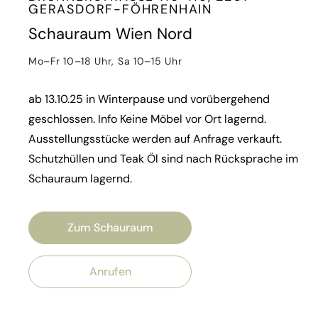
ERASDORF-FÖHRENHAIN
Schauraum Wien Nord
u
Mo–Fr 10–18 Uhr, Sa 10–15 Uhr
g
ab 13.10.25 in Winterpause und vorübergehend
glich
geschlossen. Info Keine Möbel vor Ort lagernd.
Ausstellungsstücke werden auf Anfrage verkauft.
ompt
Schutzhüllen und Teak Öl sind nach Rücksprache im
Schauraum lagernd.
st.
Zum Schauraum
Anrufen