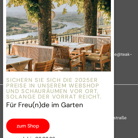
Datenschutz
Essgruppen
AGB
Outdoor Kitchen
Widerrufsbelehrung
Tische
Über das Unternehmen
Wir nehmen Ihre Anliegen ernst!
Rückfragen, Reklamationen und sonstige Anliegen:
office@teak-
it.at
Link zu
ODR
SICHERN SIE SICH DIE 2025ER
PREISE IN UNSEREM WEBSHOP
UND SCHAURÄUMEN VOR ORT,
SOLANGE DER VORRAT REICHT.
Für Freu(n)de im Garten
© 2026 | Teak-It & more Gartenmöbel GmbH | Brünnerstraße
zum Shop
115-119 | 2201 Gerasdorf/Föhrenhain | Österreich